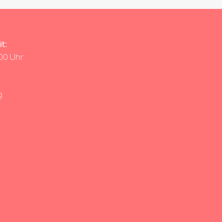
t:
.00 Uhr
g