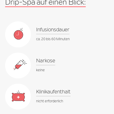
Drip-Spa auf einen Blick:
Vorerkrankungen erhöhen den Bedarf. In der Regel
reicht aber
ein Behandlungszyklus mit fünf bis zehn
Drip Spa-Infusionen pro Jahr
.
Infusionsdauer
ca. 20 bis 60 Minuten
Narkose
keine
Klinikaufenthalt
nicht erforderlich