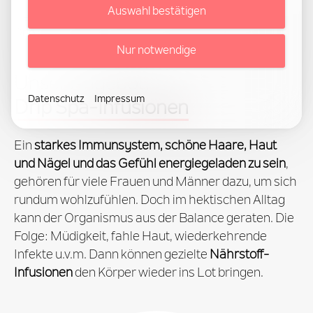
Auswahl bestätigen
Sie sind hier:
Behandlungen
Körper
Drip Spa-Infusionen
Nur notwendige
Unser Angebot:
Datenschutz
Impressum
Drip Spa-Infusionen
Ein
starkes Immunsystem, schöne Haare, Haut
und Nägel und das Gefühl energiegeladen zu sein
,
gehören für viele Frauen und Männer dazu, um sich
rundum wohlzufühlen. Doch im hektischen Alltag
kann der Organismus aus der Balance geraten. Die
Folge: Müdigkeit, fahle Haut, wiederkehrende
Infekte u.v.m. Dann können gezielte
Nährstoff-
Infusionen
den Körper wieder ins Lot bringen.